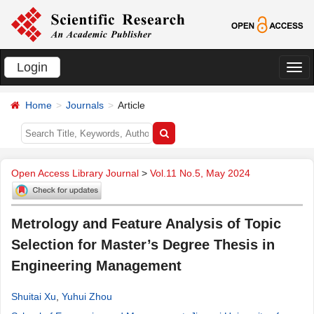
Login
切
换
Home
Journals
Article
导
航
Open Access Library Journal
>
Vol.11 No.5, May 2024
Metrology and Feature Analysis of Topic
Selection for Master’s Degree Thesis in
Engineering Management
Shuitai Xu
,
Yuhui Zhou