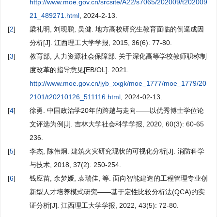
http://www.moe.gov.cn/srcsite/A22/s7065/202009/t202009
21_489271.html
, 2024-2-13.
[
2
]
梁礼明, 刘现鹏, 吴健. 地方高校研究生教育面临的倒逼成因
分析[J]. 江西理工大学学报, 2015, 36(6): 77-80.
[
3
]
教育部, 人力资源社会保障部. 关于深化高等学校教师职称制
度改革的指导意见[EB/OL]. 2021.
http://www.moe.gov.cn/jyb_xxgk/moe_1777/moe_1779/20
2101/t20210126_511116.html
, 2024-02-13.
[
4
]
徐勇. 中国政治学20年的跨越与走向——以优秀博士学位论
文评选为例[J]. 吉林大学社会科学学报, 2020, 60(3): 60-65
236.
[
5
]
李杰, 陈伟炯. 建筑火灾研究现状的可视化分析[J]. 消防科学
与技术, 2018, 37(2): 250-254.
[
6
]
钱应苗, 余梦媛, 袁瑞佳, 等. 面向智能建造的工程管理专业创
新型人才培养模式研究——基于定性比较分析法(QCA)的实
证分析[J]. 江西理工大学学报, 2022, 43(5): 72-80.