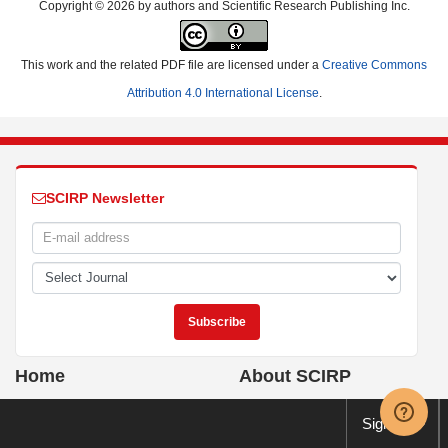
Copyright © 2026 by authors and Scientific Research Publishing Inc.
This work and the related PDF file are licensed under a
Creative Commons
Attribution 4.0 International License
.
SCIRP Newsletter
Home
About SCIRP
Journals A-Z
Ethics
Sign up
Subject
Editorial Policies