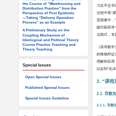
the Course of “Warehousing and
习近平总书
Distribution Practice” from the
过程中将“
Perspective of Post Epidemic
—Taking “Delivery Operation
堂因素中，
Process” as an Example
版印刷高等
A Preliminary Study on the
点睛式，专题
Coupling Mechanism of
Ideological and Political Theory
Course Practice Teaching and
《高等数学
Theory Teaching
的唯物辩证
理解和应用
Special Issues
以起到“化
Open Special Issues
2. “
Published Special Issues
2.1. 
Special Issues Guideline
2.1.1. 