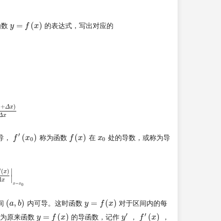
=
(
)
函数
的表达式，写出对应的
y
y
=
f
(
x
f
)
x
+
)
Δ
x
0
+
Δ
x
)
Δ
x
Δ
x
′
(
)
(
)
导，
称为函数
在
处的导数，或称为导
f
f
′
(
x
0
x
)
f
f
(
x
)
x
x
x
0
0
0
∣
(
)
f
x
x
0
∣
d
x
=
x
x
0
(
,
)
=
(
)
间
内可导。这时函数
对于区间内的每
(
a
a
,
b
b
)
y
y
=
f
(
x
f
)
x
′
′
=
(
)
(
)
数为原来函数
的导函数，记作
，
，
y
y
=
f
(
x
f
)
x
y
y
′
f
f
′
(
x
)
x