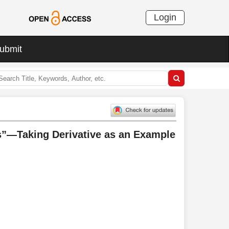
Login
ubmit
es”—Taking Derivative as an Example