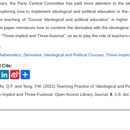
ears, the Party Central Committee has paid more attention to the id
exploring how to implement ideological and political education in t
he teaching of “Course Ideological and political education” in highe
is paper introduces how to combine the derivative with the ideological 
“Three-implicit and Three-fusional”, so as to play the role of teachers o
s
athematics
,
Derivative
,
Ideological and Political Courses
,
Three-Implic
 Cite:
ook
Twitter
LinkedIn
Sina
Share
Weibo
Ma, Q.F. and Teng, Y.M. (2021) Teaching Practice of “Ideological and P
-Implicit and Three-Fusional.
Open Access Library Journal
,
8
, 1-8. doi