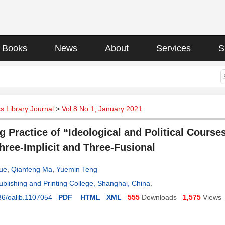
Books
News
About
Services
S
 Library Journal
>
Vol.8 No.1, January 2021
g Practice of “Ideological and Political Cours
hree-Implicit and Three-Fusional
ue
,
Qianfeng Ma
,
Yuemin Teng
blishing and Printing College, Shanghai, China
.
36/oalib.1107054
PDF
HTML
XML
555
Downloads
1,575
Views