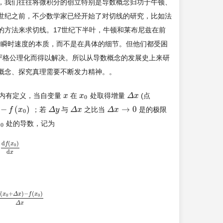
，我们往往将微积分的创立特别是导数概念归功于牛顿、
世纪之前，不少数学家已经开始了对切线的研究，比如法
的方法来求切线。17世纪下半叶，牛顿和莱布尼兹在前
者瞬时速度的本质，而不是在具体的细节。但他们都受困
严格公理化而得以解决。所以从导数概念的发展史上来研
概念、探究真理需要不断发力精神。。
内有定义，当自变量
在
处取得增量
(点
x
x
x
x
0
Δ
Δ
x
x
0
−
(
)
→
0
；若
与
之比当
是的极限
f
x
Δ
Δ
y
y
Δ
Δ
x
x
Δ
Δ
x
x
→
0
0
处的导数，记为
x
0
0
d
(
)
f
x
0
d
x
(
+
)
−
(
)
x
Δ
x
f
x
0
0
0
+
Δ
x
)
−
f
(
x
0
)
Δ
x
Δ
x