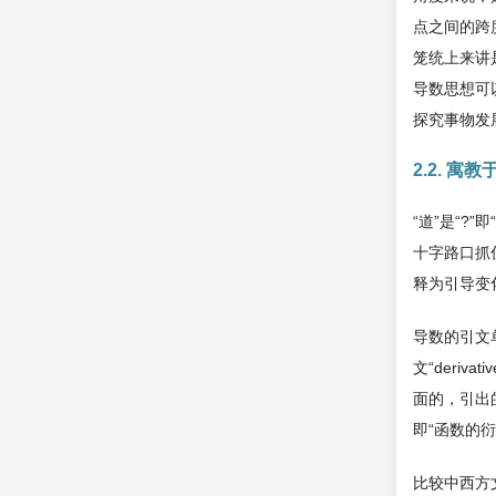
点之间的跨
笼统上来讲
导数思想可
探究事物发
2.2. 
“道”是“?”
十字路口抓住
释为引导变
导数的引文单
文“deriv
面的，引出
即“函数的衍
比较中西方文