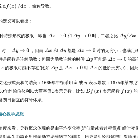
d
(
)
/
d
或
，简称导数。
d
f
f
(
x
)
x
/
d
x
x
的定义可以看出：
→
0
→
0
/
是一种特殊形式的极限，即当
和
时，二者之比
Δ
Δ
x
x
→
0
Δ
Δ
y
y
→
0
Δ
Δ
y
y
/
Δ
x
Δ
x
0
→
0
→
0
时，
，因而
和
都是
时的无穷小，也满足
Δ
Δ
y
y
→
0
Δ
Δ
x
x
Δ
Δ
y
y
Δ
Δ
x
x
→
0
→
0
件是函数是连续函数；但因为函数连续的时候
可能是
的高
Δ
Δ
y
y
Δ
Δ
x
x
→
0
→
0
的极限可能不存在(比如
是
时
的低阶无穷小)，因
Δ
x
Δ
Δ
y
y
Δ
Δ
x
x
→
0
Δ
Δ
x
x
˙
˙
文化形式美和简洁美：1665年牛顿采用
或
表示导数；1675年莱布
x
x
˙
y
y
˙
(
)
(
)
800年约翰伯努利以大写字母D表示导数，比如
表示函数
的
D
D
f
f
(
x
)
x
f
f
(
x
)
x
格朗日创立的符号体系。
导数核心数学思想
角度来看，导数概念体现的是由平均变化率(近似量或者过程量)到瞬时变
是对学生由静止思维向动态思维转变的训练。历史发生论能够帮助教师按