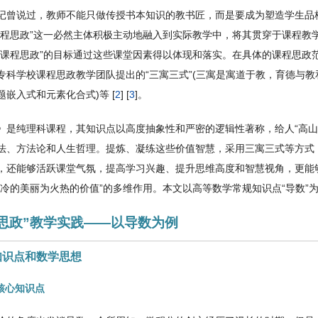
记曾说过，教师不能只做传授书本知识的教书匠，而是要成为塑造学生品格
课程思政”这一必然主体积极主动地融入到实际教学中，将其贯穿于课程教
“课程思政”的目标通过这些课堂因素得以体现和落实。在具体的课程思政
专科学校课程思政教学团队提出的“三寓三式”(三寓是寓道于教，育德与
嵌入式和元素化合式)等 [
2
] [
3
]。
》是纯理科课程，其知识点以高度抽象性和严密的逻辑性著称，给人“高山
法、方法论和人生哲理。提炼、凝练这些价值智慧，采用三寓三式等方式
，还能够活跃课堂气氛，提高学习兴趣、提升思维高度和智慧视角，更能够
冰冷的美丽为火热的价值”的多维作用。本文以高等数学常规知识点“导数”
课程思政”教学实践――以导数为例
导数知识点和数学思想
导数核心知识点