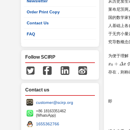
Newsletter
从历史发生
莱布尼茨两
Order Print Copy
国的数学家
Contact Us
人基础上各
于无穷小量
FAQ
究导数概念
为便于理解
Follow SCIRP
+
x
x
0
+
Δ
x
Δ
x
0
存在，则称
Contact us
即
customer@scirp.org
+86 18163351462
(WhatsApp)
1655362766