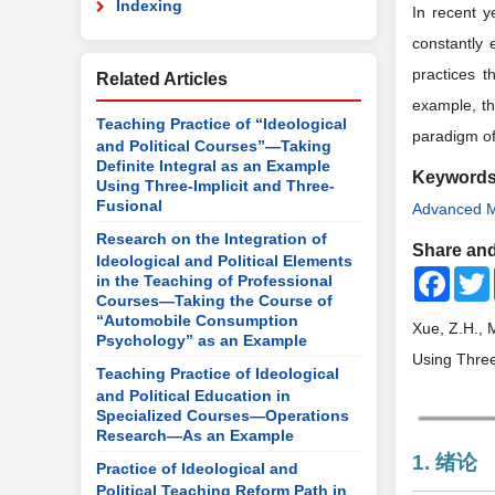
Indexing
In recent y
constantly 
practices t
Related Articles
example, th
Teaching Practice of “Ideological
paradigm of 
and Political Courses”—Taking
Definite Integral as an Example
Keyword
Using Three-Implicit and Three-
Fusional
Advanced M
Research on the Integration of
Share and
Ideological and Political Elements
Faceb
in the Teaching of Professional
Courses—Taking the Course of
“Automobile Consumption
Xue, Z.H., 
Psychology” as an Example
Using Three
Teaching Practice of Ideological
and Political Education in
Specialized Courses—Operations
Research—As an Example
1. 绪论
Practice of Ideological and
Political Teaching Reform Path in