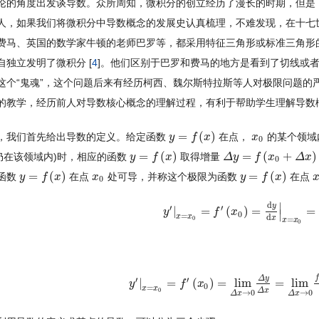
论的角度出发谈导数。众所周知，微积分的创立经历了漫长的时期，但是
人，如果我们将微积分中导数概念的发展史认真梳理，不难发现，在十七
费马、英国的数学家牛顿的老师巴罗等，都采用特征三角形或标准三角形
自独立发明了微积分 [
4
]。他们区别于巴罗和费马的地方是看到了切线或
这个“鬼魂”，这个问题后来有经历柯西、魏尔斯特拉斯等人对极限问题的
的教学，经历前人对导数核心概念的理解过程，有利于帮助学生理解导数
=
(
)
，我们首先给出导数的定义。给定函数
在点，
的某个领域
y
y
=
f
(
x
f
)
x
x
x
0
0
=
(
)
=
(
+
)
仍在该领域内)时，相应的函数
取得增量
y
y
=
f
(
x
f
)
x
Δ
Δ
y
y
=
f
(
x
0
f
+
Δ
x
x
)
−
f
(
x
0
Δ
)
x
0
=
(
)
=
(
)
函数
在点
处可导，并称这个极限为函数
在点
y
y
=
f
(
x
f
)
x
x
x
0
y
y
=
f
(
x
f
)
x
x
0
d
∣
y
′
′
|
=
(
)
=
=
y
y
′
|
x
=
x
0
=
f
′
(
x
f
0
)
=
d
x
y
d
x
|
x
=
x
0
=
d
f
(
x
0
)
d
x
∣
0
=
x
x
d
x
0
=
x
x
0
f
Δ
y
′
′
|
=
(
)
=
lim
=
lim
y
y
′
|
x
=
x
0
=
f
′
(
x
f
0
)
=
lim
x
Δ
x
→
0
Δ
y
Δ
x
=
lim
Δ
x
→
0
f
(
x
0
=
x
x
Δ
x
0
→
0
→
0
Δ
x
Δ
x