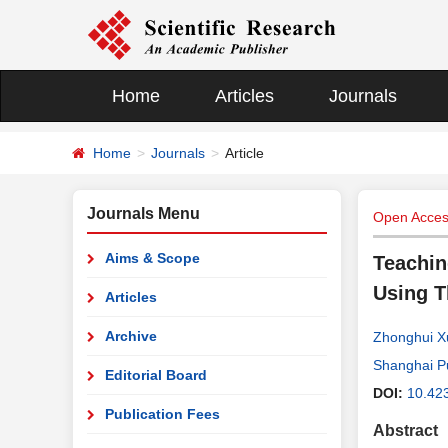
Home
Articles
Journals
Home
Journals
Article
Journals Menu
Open Access
Aims & Scope
Teachin
Using T
Articles
Archive
Zhonghui X
Shanghai Pu
Editorial Board
DOI:
10.42
Publication Fees
Abstract