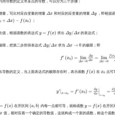
利用导数的定义求某点的导数，可以分为三个步骤：
增量，写出对应自变量的增量
和对应的应变量的增量
，即根据
Δ
Δ
x
x
Δ
Δ
y
y
+
)
−
(
)
；
)
−
f
(
x
0
Δ
)
x
f
x
0
0
=
(
)
/
比值，根据函数的表达式
求出
的表达式；
y
y
=
f
(
x
f
)
x
Δ
Δ
y
y
/
Δ
x
Δ
x
/
→
0
极限，把第二步所得表达式
求当
的极限；即
Δ
Δ
y
y
/
Δ
x
Δ
x
Δ
Δ
x
x
→
0
(
f
x
Δ
y
′
0
(
)
=
lim
=
lim
f
f
′
(
x
0
x
)
=
lim
Δ
x
→
0
Δ
y
Δ
x
=
lim
Δ
x
→
0
f
(
x
0
Δ
x
→
0
→
0
Δ
x
Δ
x
(
)
出导数的定义，当上面表达式的极限存在时，表示函数
在
点可
f
f
(
x
)
x
x
x
0
0
d
d
∣
y
′
′
|
=
(
)
=
=
y
y
′
|
x
=
x
0
=
f
′
(
x
f
0
)
=
d
x
y
d
x
|
x
=
x
0
=
d
f
(
x
)
d
x
|
x
=
∣
0
=
x
x
d
x
0
=
x
x
0
=
(
)
(
,
)
=
(
)
在开区间
内每一点都可导，就称函数
在开区
f
(
x
f
)
x
(
a
a
,
b
b
)
y
y
=
f
(
x
f
)
x
值，都对应着一个确定的导数值，这就构成一个新的函数，称这个函
x
x