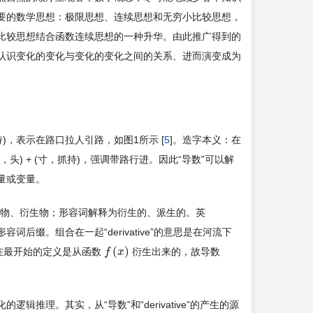
要的数学思想：极限思想、连续思想和无穷小比较思想，
比较思想结合函数连续思想的一种升华。由此推广得到的
认识变化的变化与变化的变化之间的关系、进而演变成为
又，抓持)，表示在路口拉人引路，如图1所示 [
5
]。造字本义：在
首，头) + (寸，抓持)，强调带路行进。因此“导数”可以解
量或变量。
、派生物、衍生物；形容词解释为衍生的、派生的。英
e”为形容词后缀。组合在一起“derivative”的意思是在河流下
(
)
在最开始的定义是从函数
衍生出来的，故导数
f
f
(
x
)
x
理。其实，从“导数”和“derivative”的产生的源