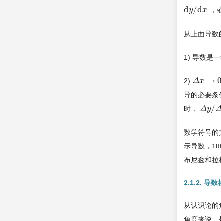
d
/
d
，
d
y
y
/
d
x
x
从上面导数
1) 导数
→
2)
Δ
Δ
x
x
→
0
导的必要条
/
时，
Δ
Δ
y
y
/
Δ
x
数学符号的
示导数，1
布尼兹和拉
2.1.2. 
从认识论的
角度来说，