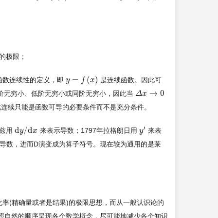
的极限；
=
(
)
函数连续性的定义，即
是连续函数。因此可
y
y
=
f
(
x
f
)
x
→
0
价无穷小、低阶无穷小或同阶无穷小，因此当
Δ
Δ
x
x
→
0
此连续只能是函数可导的必要条件而不是充分条件。
′
d
/
d
尼兹用
来表示导数；1797年拉格朗日用
来表
d
y
y
/
d
x
x
y
y
′
导数，进而D演变成为算子符号。现在较为通用的是莱
化率(精确量或者是结果)的极限思想，而从一般认识论的
照自然的顺序呈现各个数学概念，尽可能地减少各个知识