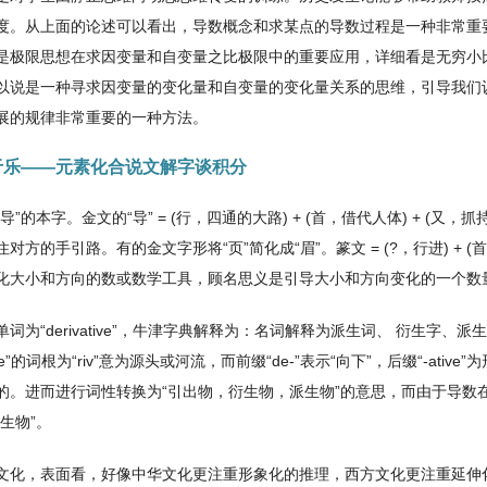
度。从上面的论述可以看出，导数概念和求某点的导数过程是一种非常重
是极限思想在求因变量和自变量之比极限中的重要应用，详细看是无穷小
以说是一种寻求因变量的变化量和自变量的变化量关系的思维，引导我们
展的规律非常重要的一种方法。
寓教于乐――元素化合说文解字谈积分
即“导”的本字。金文的“导” = (行，四通的大路) + (首，借代人体) + (
对方的手引路。有的金文字形将“页”简化成“眉”。篆文 = (?，行进) + (
化大小和方向的数或数学工具，顾名思义是引导大小和方向变化的一个数
词为“derivative”，牛津字典解释为：名词解释为派生词、 衍生字
ative”的词根为“riv”意为源头或河流，而前缀“de-”表示“向下”，后缀“-ativ
的。进而进行词性转换为“引出物，衍生物，派生物”的意思，而由于导数
生物”。
化，表面看，好像中华文化更注重形象化的推理，西方文化更注重延伸化的逻辑推