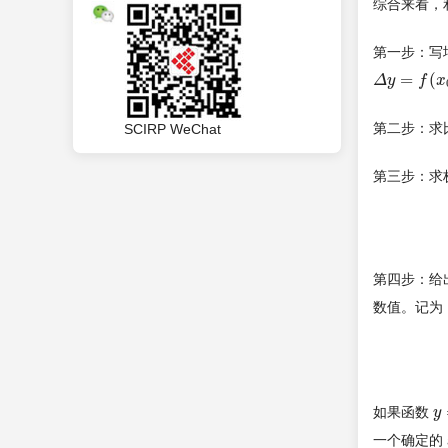
综合来看，
第一步：写
=
(
Δ
Δ
y
y
=
f
(
x
0
f
+
Δ
x
x
第二步：求
SCIRP WeChat
第三步：求
第四步：给
数值。记为
如果函数
y
y
=
一个确定的